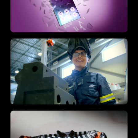
Cellzone
FILM D'ENTREPRISE
Imaginez demain avec nous !
Centre de Métallurgie du Québec (CMQ)
PUBLICITÉS DE SENSIBILISATION
Campagne publicitaire «Pas d’arbitre,
pas de match!»