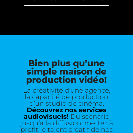
Bien plus qu’une
simple maison de
production vidéo!
La créativité d’une agence,
la capacité de production
d’un studio de cinéma.
Découvrez nos services
audiovisuels!
Du scénario
jusqu’à la diffusion, mettez à
profit le talent créatif de nos