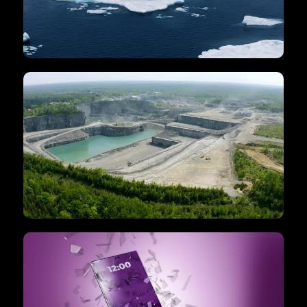
Escouade Énergie
FILM D'ENTREPRISE
Groupe Piercon – Film d’entreprise
Groupe Piercon
VIDÉO D'ANIMATION 3D DE 15S
Publicité de 15 secondes en animation
3D