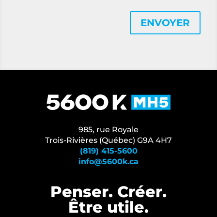
ENVOYER
985, rue Royale
Trois-Rivières (Québec) G9A 4H7
(819) 415-5600
info@5600k.ca
Penser. Créer.
Être⁠ utile.