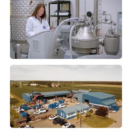
FILM D'ENTREPRISE
Propulsons l’innovation pour un futur
plus vert
CNETE – Cégep de Shawinigan
FILM D'ENTREPRISE
Concept-Air – Film d’entreprise
Concept-Air