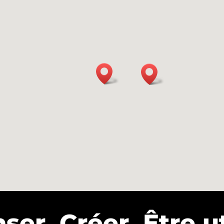
ser. Créer. Être⁠ ut