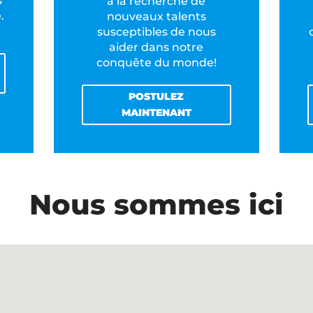
s
à la recherche de
.
nouveaux talents
susceptibles de nous
aider dans notre
conquête du monde!
POSTULEZ
MAINTENANT
Nous sommes ici