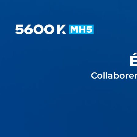
É
Collabore