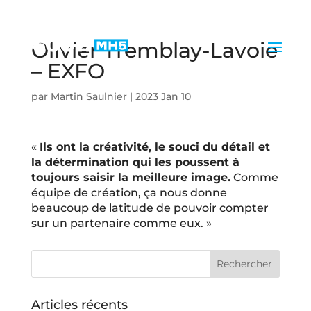
Olivier Tremblay-Lavoie
– EXFO
par
Martin Saulnier
|
2023 Jan 10
«
Ils ont la créativité, le souci du détail et
la détermination qui les poussent à
toujours saisir la meilleure image.
Comme
équipe de création, ça nous donne
beaucoup de latitude de pouvoir compter
sur un partenaire comme eux. »
Articles récents