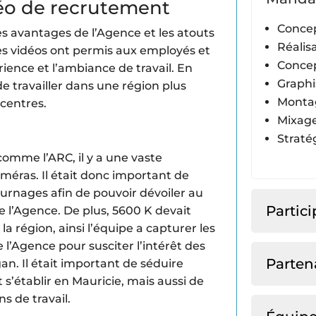
déo de recrutement
Concep
s avantages de l’Agence et les atouts
Réalis
es vidéos ont permis aux employés et
Concep
érience et l’ambiance de travail. En
Graph
e travailler dans une région plus
Monta
centres.
Mixage
Straté
omme l’ARC, il y a une vaste
améras. Il était donc important de
ournages afin de pouvoir dévoiler au
Partic
e l’Agence. De plus, 5600 K devait
la région, ainsi l’équipe a capturer les
l’Agence pour susciter l’intérêt des
Parten
. Il était important de séduire
 s’établir en Mauricie, mais aussi de
s de travail.