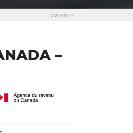
SUIVANT
→
ANADA –
t