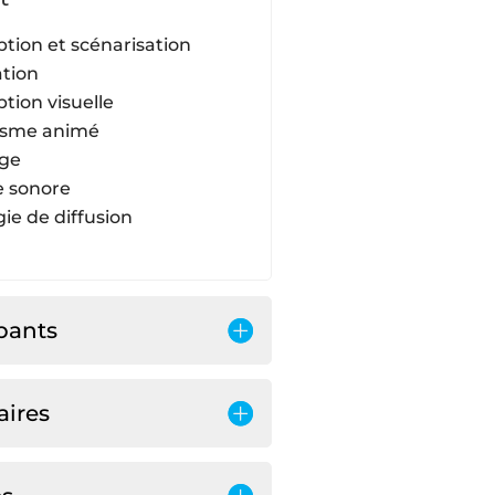
tion et scénarisation
ation
tion visuelle
isme animé
ge
 sonore
gie de diffusion
ipants
aires