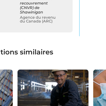
recouvrement
(CNVR) de
Shawinigan
Agence du revenu
du Canada (ARC)
tions similaires
CAMPAGNE DE RECRUTEMENT
ent
Campagne de recrutement –
C
Canam Ponts
Groupe Canam
CIU