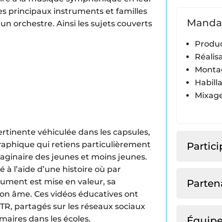
es principaux instruments et familles
Manda
n orchestre. Ainsi les sujets couverts
Produ
Réalis
Monta
Habill
Mixage
pertinente véhiculée dans les capsules,
raphique qui retiens particulièrement
Partic
imaginaire des jeunes et moins jeunes.
 à l’aide d’une histoire où par
rument est mise en valeur, sa
Parten
on âme. Ces vidéos éducatives ont
OSTR, partagés sur les réseaux sociaux
maires dans les écoles.
Équip