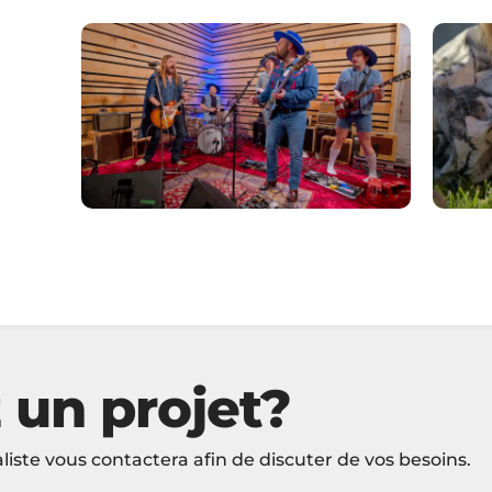
N
MAGAZINE CULTUREL
Websérie Garage chez Steve
Eau
Hill – saison 1
Preste
Vill
 un projet?
liste vous contactera afin de discuter de vos besoins.