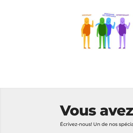
SÉRIE DE VIDÉOS DE VULGARISATIO
RODITSA – Capsules
éducatives
RODITSA Mauricie
Vous avez
Écrivez-nous! Un de nos spécia