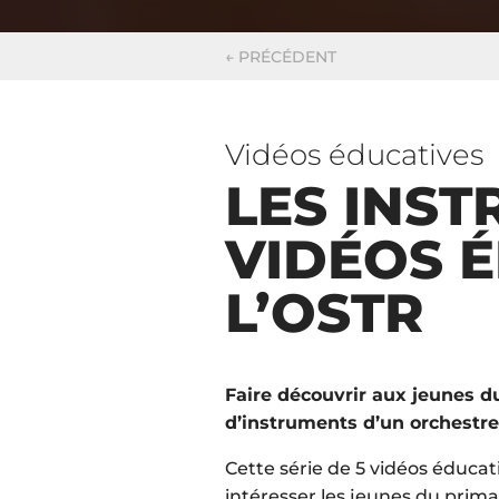
←
PRÉCÉDENT
Vidéos éducatives
LES INST
VIDÉOS 
L’OSTR
Faire découvrir aux jeunes du
d’instruments d’un orchest
Cette série de 5 vidéos éducat
intéresser les jeunes du prim