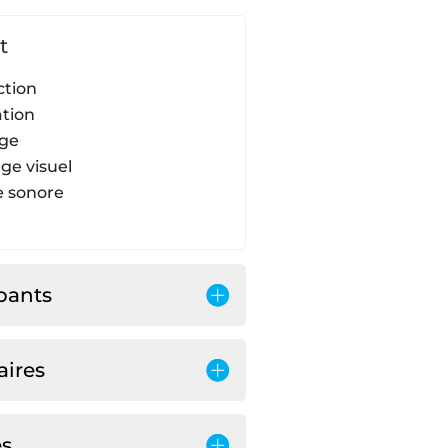
t
ction
ation
ge
age visuel
 sonore
ipants
aires
es