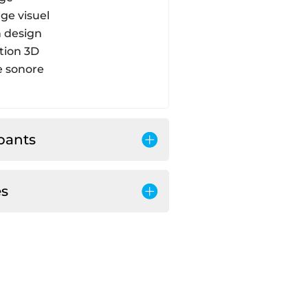
age visuel
 design
tion 3D
 sonore
ipants
es