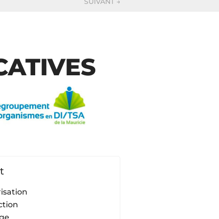
SUIVANT
→
CATIVES
t
isation
ction
ge