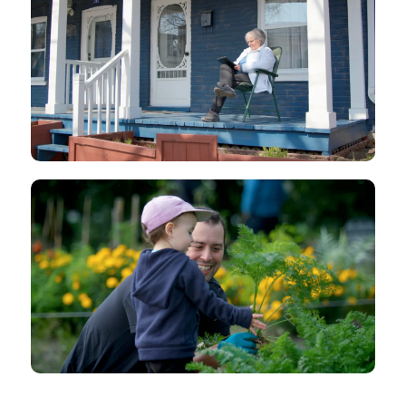
Place Carpe Diem – Pour vivre et
vieillir chez-soi!
Maison Carpe Diem
FILM DE SENSIBILISATION
Comité de développement social de la
Ville de Trois-Rivières
Ville de Trois-Rivières