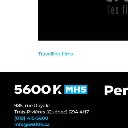
Travelling films
Pen
985, rue Royale
Trois-Rivières (Québec) G9A 4H7
(819) 415-5600
info@5600k.ca