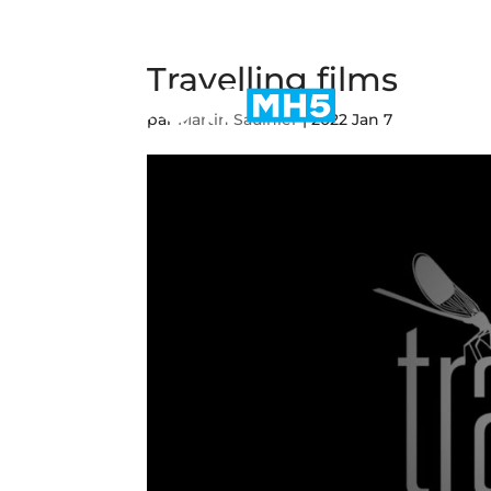
Travelling films
par
Martin Saulnier
|
2022 Jan 7