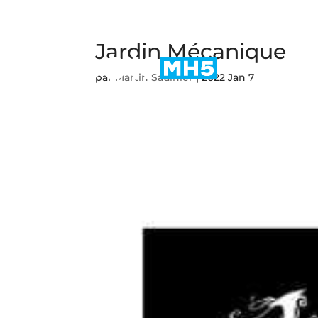
Jardin Mécanique
par
Martin Saulnier
|
2022 Jan 7