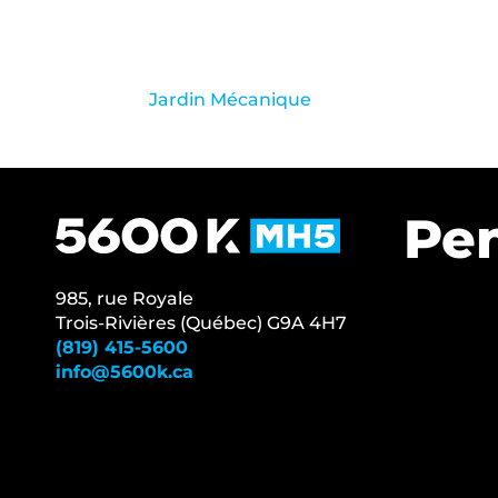
Jardin Mécanique
Pen
985, rue Royale
Trois-Rivières (Québec) G9A 4H7
(819) 415-5600
info@5600k.ca