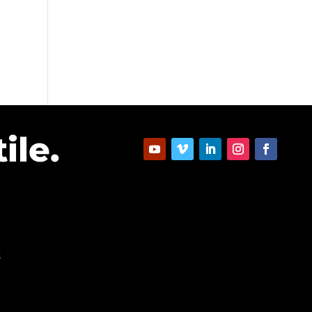
ile.
S