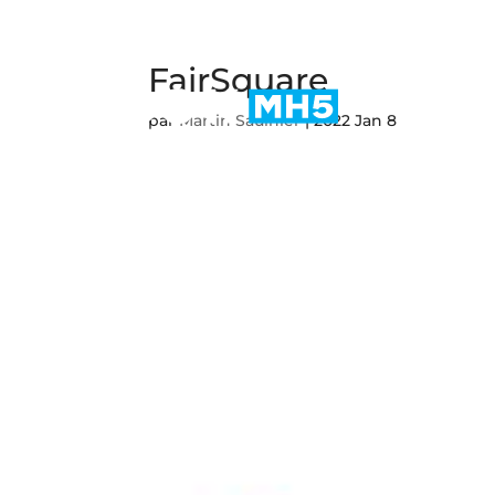
FairSquare
par
Martin Saulnier
|
2022 Jan 8