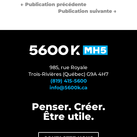
←
Publication précédente
Publication suivante
→
985, rue Royale
Trois-Rivières (Québec) G9A 4H7
(819) 415-5600
info@5600k.ca
Penser. Créer.
Être⁠ utile.